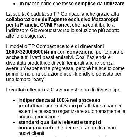
un macchinario che fosse
semplice da utilizzare
La scelta è caduta su TP Compact anche grazie alla
collaborazione dell’agente esclusivo Mazzaroppi
per la Francia, CVMI France
, che ha contribuito a
indirizzare Glaverouest verso la soluzione più adatta
alle loro esigenze.
Il modello TP Compact scelto è di dimensioni
1600×3200(3600)4mm
con
convezione
, per temprare
anche tutti i vetri bassi emissivi. Così l’azienda è
diventata produttrice di vetri temprati anche senza
avere un’esperienza pregressa, perché ha scelto come
primo forno una soluzione user-friendly e pensata per
una tempra “easy”.
I
risultati
ottenuti da Glaverouest sono di diverso tipo:
indipendenza al 100% nel processo
produttivo:
non si devono più affidare a partner
esterni e possono organizzare autonomamente la
propria produzione
standard qualitativi elevati e tempi di
consegna certi
, che permetteranno di attirare
nuovi clienti