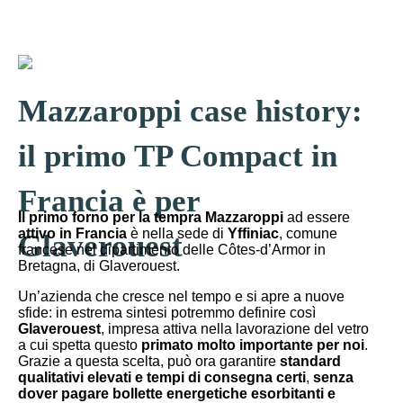
Mazzaroppi case history:
il primo TP Compact in
Francia è per
Il primo forno per la tempra Mazzaroppi
ad essere
attivo in Francia
è nella sede di
Yffiniac
, comune
Glaverouest
francese nel dipartimento delle Côtes-d’Armor in
Bretagna, di Glaverouest.
Un’azienda che cresce nel tempo e si apre a nuove
sfide: in estrema sintesi potremmo definire così
Glaverouest
, impresa attiva nella lavorazione del vetro
a cui spetta questo
primato molto importante per noi
.
Grazie a questa scelta, può ora garantire
standard
qualitativi elevati e tempi di consegna certi
,
senza
dover pagare bollette energetiche esorbitanti
e