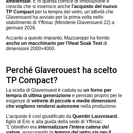
ambientale
. È in questa cornice di innovazione e
crescita che si inserisce anche
l’acquisto del nuovo
TP Compact
per la tempra del vetro, un’attività che
Glaverouest ha avviato per la prima volta nello
stabilimento di Yffiniac (Miroiterie Glaverouest 22) a
gennaio 2026.
Accanto a questo impianto, Mazzaroppi ha fornito
anche un macchinario per l’Heat Soak Test
di
dimensioni 2000×4000.
Perché Glaverouest ha scelto
TP Compact?
La scelta di Glaverouest è caduta su
un forno per
tempra di ultima generazione
e pensato proprio per le
esigenze di
vetrerie di piccole e medie dimensioni
che vogliono rendersi autonome
nella produzione.
L’acquisto è così giustificato da
Quentin Lauvoisard
,
figlio di Eric e alla guida della sede di Yffiniac:
“
L’obiettivo era
internalizzare l’intera catena del
valore
, assicurando la
tempra del vetro sia per il